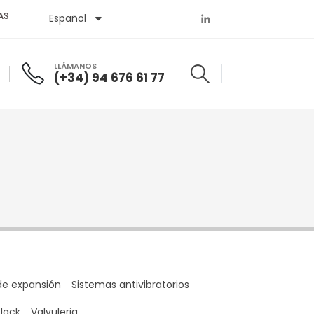
AS
Español
English
LLÁMANOS
(+34) 94 676 61 77
de expansión
Sistemas antivibratorios
Jack
Valvuleria