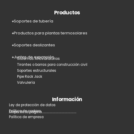
Productos
Soportes de tubería
Productos para plantas termosolares
Soportes deslizantes
Juntas de expansión
Sistemas Antivibratorios
Tirantes o barras para construcción civil
Soportes estructurales
Pipe Rack Jack
Valvulería
Información
Ley de protección de datos
Política de cookies
Mapa de la página
Política de empresa