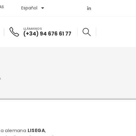
AS
Español
English
LLÁMANOS
(+34) 94 676 61 77
A
rma alemana
LISEGA
,