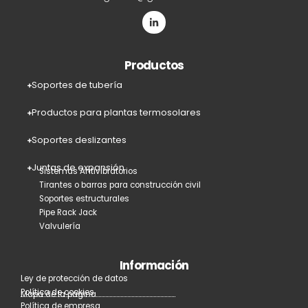
Productos
Soportes de tubería
Productos para plantas termosolares
Soportes deslizantes
Juntas de expansión
Sistemas Antivibratorios
Tirantes o barras para construcción civil
Soportes estructurales
Pipe Rack Jack
Valvulería
Información
Ley de protección de datos
Política de cookies
Mapa de la página
Política de empresa