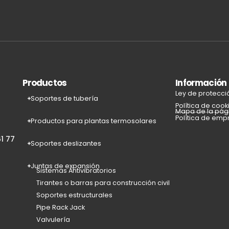
Productos
Información
Ley de protecci
Soportes de tubería
Política de cook
Mapa de la pág
Política de emp
Productos para plantas termosolares
1 77
Soportes deslizantes
Juntas de expansión
Sistemas Antivibratorios
Tirantes o barras para construcción civil
Soportes estructurales
Pipe Rack Jack
Valvulería