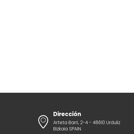
Dirección
Arteta Barri, 2-4 - 48610 Urduliz
Bizkaia SPAIN