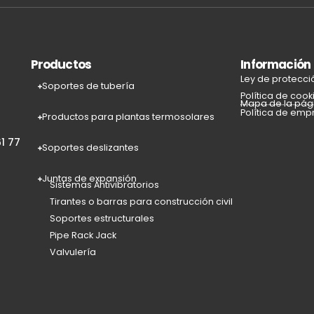
Productos
Información
Ley de protecci
Soportes de tubería
Política de cook
Mapa de la pág
Política de emp
Productos para plantas termosolares
1 77
Soportes deslizantes
Juntas de expansión
Sistemas Antivibratorios
Tirantes o barras para construcción civil
Soportes estructurales
Pipe Rack Jack
Valvulería