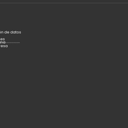
ón de datos
ies
ina
resa