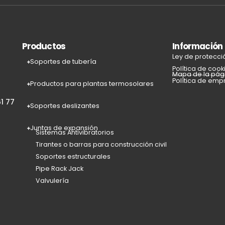
Productos
Información
Ley de protecci
Soportes de tubería
Política de cook
Mapa de la pág
Política de emp
Productos para plantas termosolares
1 77
Soportes deslizantes
Juntas de expansión
Sistemas Antivibratorios
Tirantes o barras para construcción civil
Soportes estructurales
Pipe Rack Jack
Valvulería