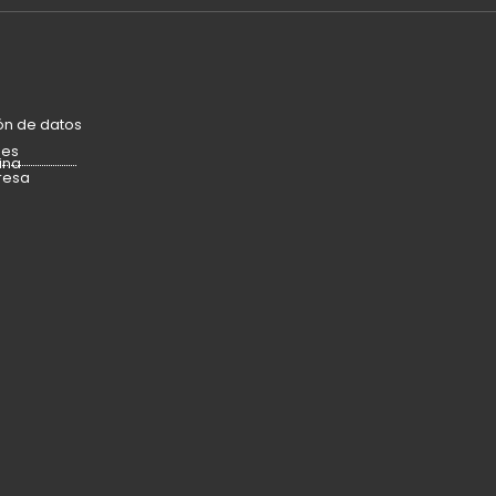
ón de datos
ies
ina
resa