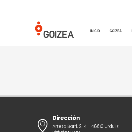
INICIO
GOIZEA
Dirección
Arteta Barri, 2-4 - 48610 Urduliz