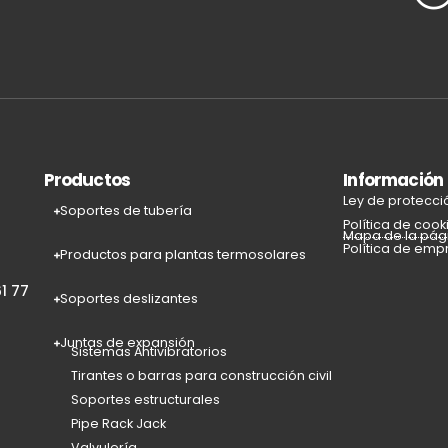
Productos
Información
Ley de protecci
Soportes de tubería
Política de cook
Mapa de la pág
Política de emp
Productos para plantas termosolares
1 77
Soportes deslizantes
Juntas de expansión
Sistemas Antivibratorios
Tirantes o barras para construcción civil
Soportes estructurales
Pipe Rack Jack
Valvulería