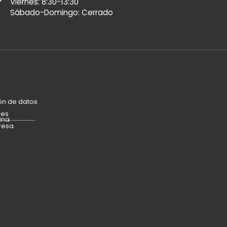
Viernes: 8:30-13:30
Sábado-Domingo: Cerrado
ón de datos
ies
ina
resa