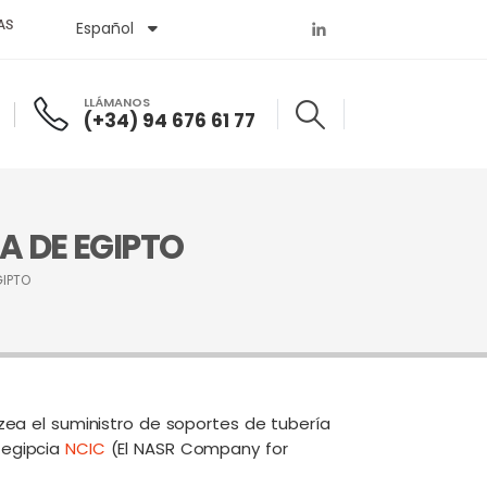
AS
Español
English
LLÁMANOS
(+34) 94 676 61 77
A DE EGIPTO
GIPTO
zea el suministro de soportes de tubería
 egipcia
NCIC
(El NASR Company for