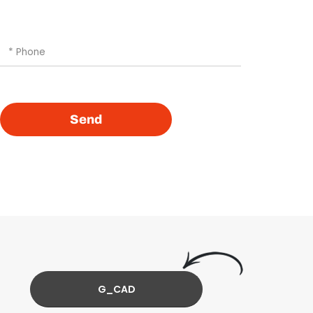
Send
G_CAD