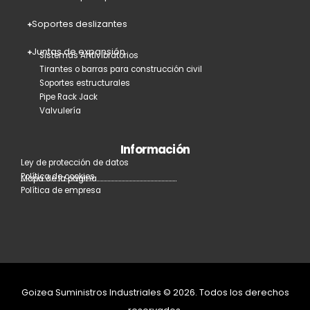
Soportes deslizantes
Juntas de expansión
Sistemas Antivibratorios
Tirantes o barras para construcción civil
Soportes estructurales
Pipe Rack Jack
Valvulería
Información
Ley de protección de datos
Política de cookies
Mapa de la página
Política de empresa
Goizea Suministros Industriales © 2026. Todos los derechos