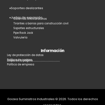
Soportes deslizantes
Juntas de expansión
Sistemas Antivibratorios
Tirantes o barras para construcción civil
Soportes estructurales
Pipe Rack Jack
Valvulería
Información
Ley de protección de datos
Política de cookies
Mapa de la página
Política de empresa
Goizea Suministros Industriales © 2026. Todos los derechos