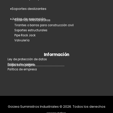
Soportes deslizantes
Juntas de expansión
Sistemas Antivibratorios
Tirantes o barras para construcción civil
Soportes estructurales
Pipe Rack Jack
Valvulería
Información
Ley de protección de datos
Política de cookies
Mapa de la página
Política de empresa
Goizea Suministros Industriales © 2026. Todos los derechos