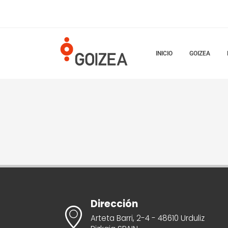
INICIO
GOIZEA
Dirección
Arteta Barri, 2-4 - 48610 Urduliz