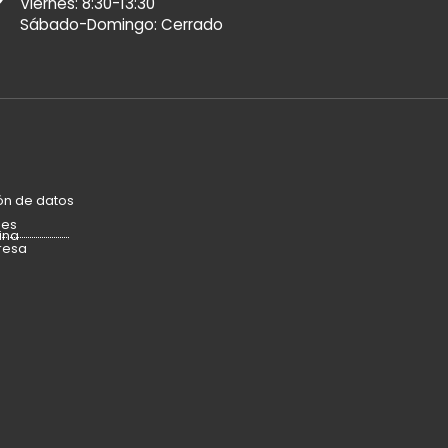
Viernes: 8:30-13:30
Sábado-Domingo: Cerrado
ón de datos
ies
ina
resa