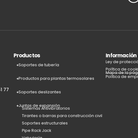
Productos
Información
Ley de protecci
Soportes de tubería
Política de cook
Mapa de la pág
Política de emp
Productos para plantas termosolares
1 77
Soportes deslizantes
Juntas de expansión
Sistemas Antivibratorios
Tirantes o barras para construcción civil
Soportes estructurales
Pipe Rack Jack
Valvulería