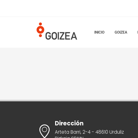
INICIO
GOIZEA
Dirección
Arteta Barri, 2-4 - 48610 Urduliz