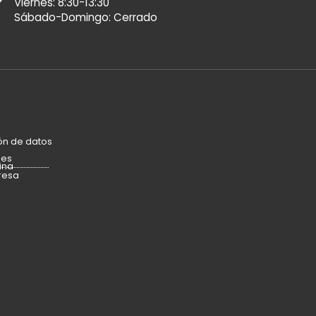
Viernes: 8:30-13:30
Sábado-Domingo: Cerrado
ón de datos
ies
ina
resa