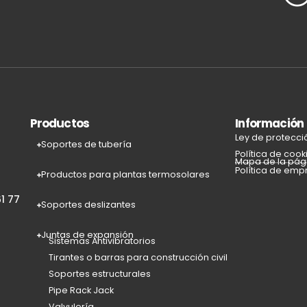
Productos
Información
Ley de protecci
Soportes de tubería
Política de cook
Mapa de la pág
Política de emp
Productos para plantas termosolares
1 77
Soportes deslizantes
Juntas de expansión
Sistemas Antivibratorios
Tirantes o barras para construcción civil
Soportes estructurales
Pipe Rack Jack
Valvulería