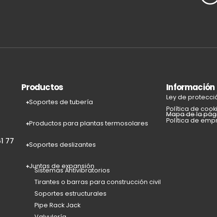
Productos
Información
Ley de protecci
Soportes de tubería
Política de cook
Mapa de la pág
Política de emp
Productos para plantas termosolares
1 77
Soportes deslizantes
Juntas de expansión
Sistemas Antivibratorios
Tirantes o barras para construcción civil
Soportes estructurales
Pipe Rack Jack
Valvulería