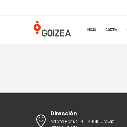
INICIO
GOIZEA
Dirección
Arteta Barri, 2-4 - 48610 Urduliz