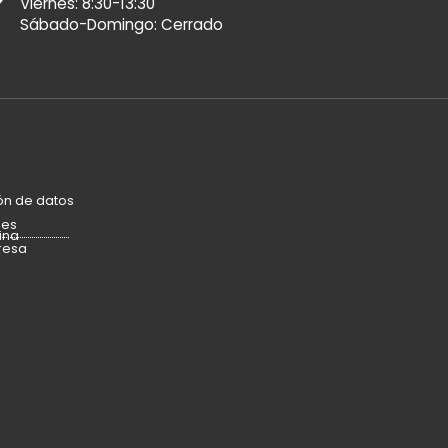
Viernes: 8:30-13:30
Sábado-Domingo: Cerrado
ón de datos
ies
ina
resa