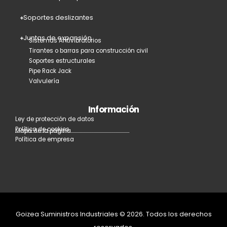
Soportes deslizantes
Juntas de expansión
Sistemas Antivibratorios
Tirantes o barras para construcción civil
Soportes estructurales
Pipe Rack Jack
Valvulería
Información
Ley de protección de datos
Política de cookies
Mapa de la página
Política de empresa
Goizea Suministros Industriales © 2026. Todos los derechos