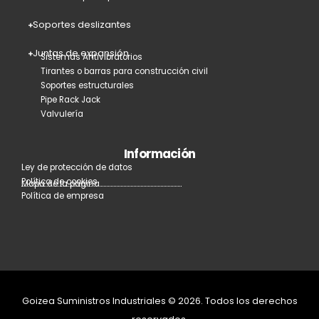
Soportes deslizantes
Juntas de expansión
Sistemas Antivibratorios
Tirantes o barras para construcción civil
Soportes estructurales
Pipe Rack Jack
Valvulería
Información
Ley de protección de datos
Política de cookies
Mapa de la página
Política de empresa
Goizea Suministros Industriales © 2026. Todos los derechos