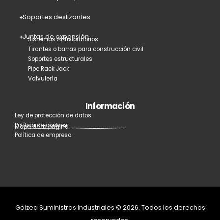
Soportes deslizantes
Juntas de expansión
Sistemas Antivibratorios
Tirantes o barras para construcción civil
Soportes estructurales
Pipe Rack Jack
Valvulería
Información
Ley de protección de datos
Política de cookies
Mapa de la página
Política de empresa
Goizea Suministros Industriales © 2026. Todos los derechos