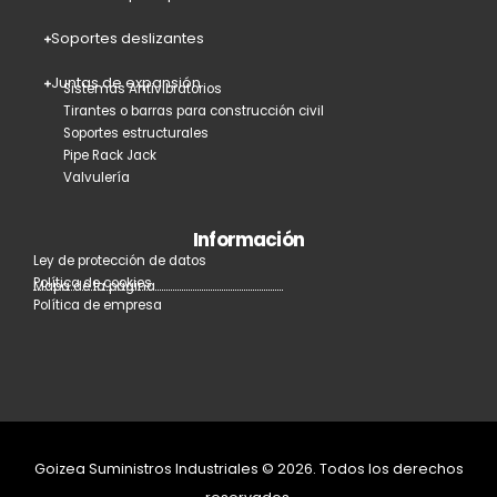
Soportes deslizantes
Juntas de expansión
Sistemas Antivibratorios
Tirantes o barras para construcción civil
Soportes estructurales
Pipe Rack Jack
Valvulería
Información
Ley de protección de datos
Política de cookies
Mapa de la página
Política de empresa
Goizea Suministros Industriales © 2026. Todos los derechos