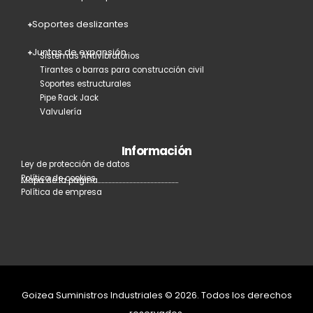
Soportes deslizantes
Juntas de expansión
Sistemas Antivibratorios
Tirantes o barras para construcción civil
Soportes estructurales
Pipe Rack Jack
Valvulería
Información
Ley de protección de datos
Política de cookies
Mapa de la página
Política de empresa
Goizea Suministros Industriales © 2026. Todos los derechos