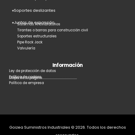
Soportes deslizantes
Juntas de expansión
Sistemas Antivibratorios
Tirantes o barras para construcción civil
Soportes estructurales
Pipe Rack Jack
Valvulería
Información
Ley de protección de datos
Política de cookies
Mapa de la página
Política de empresa
Goizea Suministros Industriales © 2026. Todos los derechos