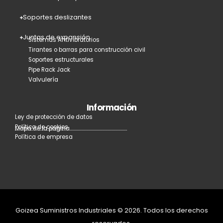
Soportes deslizantes
Juntas de expansión
Sistemas Antivibratorios
Tirantes o barras para construcción civil
Soportes estructurales
Pipe Rack Jack
Valvulería
Información
Ley de protección de datos
Política de cookies
Mapa de la página
Política de empresa
Goizea Suministros Industriales © 2026. Todos los derechos