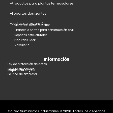
Productos para plantas termosolares
Soportes deslizantes
Juntas de expansión
Sistemas Antivibratorios
Tirantes o barras para construcción civil
Soportes estructurales
Pipe Rack Jack
Valvulería
Información
Ley de protección de datos
Política de cookies
Mapa de la página
Política de empresa
Goizea Suministros Industriales © 2026. Todos los derechos